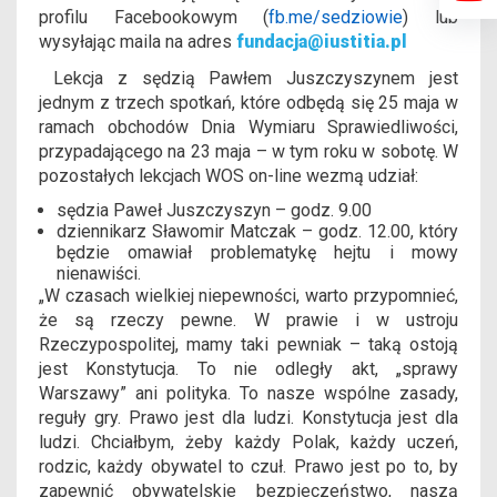
profilu Facebookowym (
fb.me/sedziowie
) lub
wysyłając maila na adres
fundacja@iustitia.pl
Lekcja z sędzią Pawłem Juszczyszynem jest
jednym z trzech spotkań, które odbędą się 25 maja w
ramach obchodów Dnia Wymiaru Sprawiedliwości,
przypadającego na 23 maja – w tym roku w sobotę. W
pozostałych lekcjach WOS on-line wezmą udział:
sędzia Paweł Juszczyszyn – godz. 9.00
dziennikarz Sławomir Matczak – godz. 12.00, który
będzie omawiał problematykę hejtu i mowy
nienawiści.
„W czasach wielkiej niepewności, warto przypomnieć,
że są rzeczy pewne. W prawie i w ustroju
Rzeczypospolitej, mamy taki pewniak – taką ostoją
jest Konstytucja. To nie odległy akt, „sprawy
Warszawy” ani polityka. To nasze wspólne zasady,
reguły gry. Prawo jest dla ludzi. Konstytucja jest dla
ludzi. Chciałbym, żeby każdy Polak, każdy uczeń,
rodzic, każdy obywatel to czuł. Prawo jest po to, by
zapewnić obywatelskie bezpieczeństwo, naszą