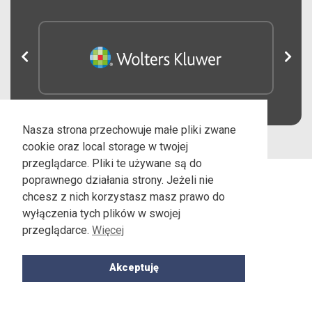
Nasza strona przechowuje małe pliki zwane
cookie oraz local storage w twojej
przeglądarce. Pliki te używane są do
poprawnego działania strony. Jeżeli nie
chcesz z nich korzystasz masz prawo do
wyłączenia tych plików w swojej
przeglądarce.
Więcej
Fundacja Edukacji Prawnej IUSTITIA
E-mail:
fundacja@iustitia.pl,
Tel.: 22-535-88-31
Akceptuję
Realizacja:
SPRING UP