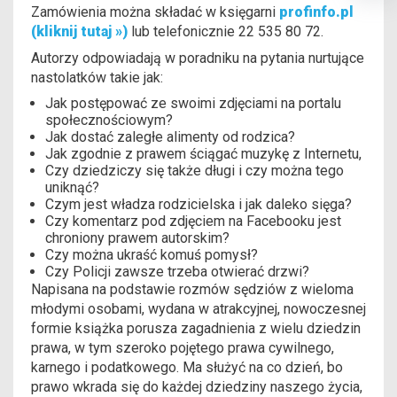
Zamówienia można składać w księgarni
profinfo.pl
(kliknij tutaj »)
lub telefonicznie 22 535 80 72.
Autorzy odpowiadają w poradniku na pytania nurtujące
nastolatków takie jak:
Jak postępować ze swoimi zdjęciami na portalu
społecznościowym?
Jak dostać zaległe alimenty od rodzica?
Jak zgodnie z prawem ściągać muzykę z Internetu,
Czy dziedziczy się także długi i czy można tego
uniknąć?
Czym jest władza rodzicielska i jak daleko sięga?
Czy komentarz pod zdjęciem na Facebooku jest
chroniony prawem autorskim?
Czy można ukraść komuś pomysł?
Czy Policji zawsze trzeba otwierać drzwi?
Napisana na podstawie rozmów sędziów z wieloma
młodymi osobami, wydana w atrakcyjnej, nowoczesnej
formie książka porusza zagadnienia z wielu dziedzin
prawa, w tym szeroko pojętego prawa cywilnego,
karnego i podatkowego. Ma służyć na co dzień, bo
prawo wkrada się do każdej dziedziny naszego życia,