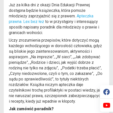
Już za kilka dni z okazji Dnia Edukacji Prawnej
dostępna będzie książeczka, która pomoże
młodzieży zaprzyjaźnić się z prawem.
Apteczka
prawna. Lex bez łez
to w przystępny i interesujący
sposób napisany poradnik dla młodzieży o prawie i
granicach wolności.
Uczy zrozumienia przepisów, które dotyczyć mogą
każdego wchodzącego w dorosłość człowieka, gdyż
są bliskie jego zainteresowaniom, aktywności i
aspiracjom. „Na imprezie”, „W sieci”, „Jak zdobywać
pieniądze”, „Rodzice i dzieci, jak wyjść dobrze z
rodziną nie tylko na zdjęciu”, „Podatki trzeba płacić”,
„Czyny niedozwolone, czyli o tym, co zakazane”, „Do
sądu po sprawiedliwość”, to tytuły niektórych
rozdziałów. Książka niczym apteczka daje
czytelnikowi trochę profilaktyki w postaci wiedzy, jak
nie naruszać prawa, szczepionek zabezpieczających
i recepty, kiedy już wpadnie w kłopoty.
Jak zamówić poradnik?