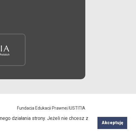
Fundacja Edukacji Prawnej IUSTITIA
-mail:
fundacja@iustitia.pl,
Tel.: 22-535-88-31
ego działania strony. Jeżeli nie chcesz z
Realizacja:
SPRING UP
Akceptuję