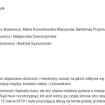
ula
rz Brazewicz, Marta Kożuchowska-Warywoda, Bartłomiej Przymu
mowicz i Małgorzata Szeroczyńska
szlewicz i Andrzej Gąsiorowski
w objaśnianiu dzieciom i młodzieży zasad, na jakich odbywa s
relacji między światem natury i człowiekiem.
erwonym Kapturku bawi, ale też stawia niełatwe pytania o relacje
Sąd musi rozstrzygnąć, kto jest winny, po czyjej stronie stoi ra
5 marca 2019 r. była pouczającą lekcją na temat prawa, przebieg