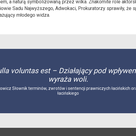
iem, a naturą symbolizowaną przez wilka. Znakomite role aktors
iowie Sadu Najwyższego, Adwokaci, Prokuratorzy sprawiły, że 
gażujący młodego widza.
ulla voluntas est – Działający pod wpływe
wyraża woli.
łowicz Słownik terminów, zwrotów i sentencji prawniczych łacińskich 
łacińskiego