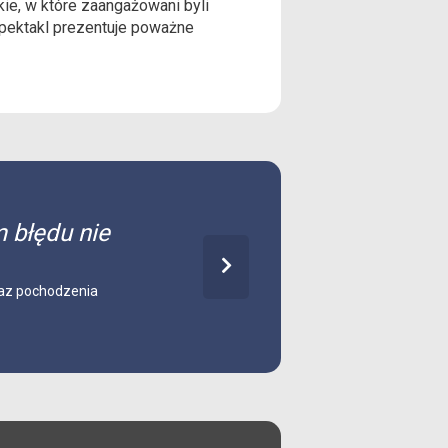
kie, w które zaangażowani byli
spektakl prezentuje poważne
m błędu nie
oraz pochodzenia