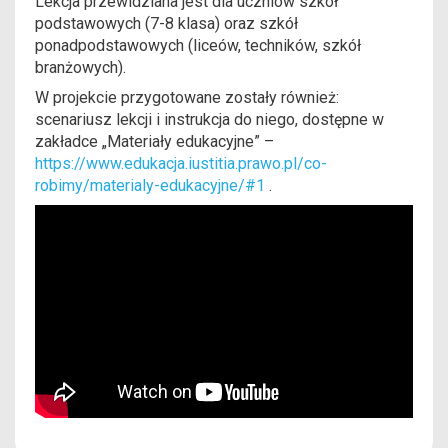
Lekcja przewidziana jest dla uczniów szkół
podstawowych (7-8 klasa) oraz szkół
ponadpodstawowych (liceów, techników, szkół
branżowych).
W projekcie przygotowane zostały również:
scenariusz lekcji i instrukcja do niego, dostępne w
zakładce „Materiały edukacyjne” –
https://www.edukacja.iustitia.prawo.pl/co-
robimy/materialy-edukacyjne/#1
.