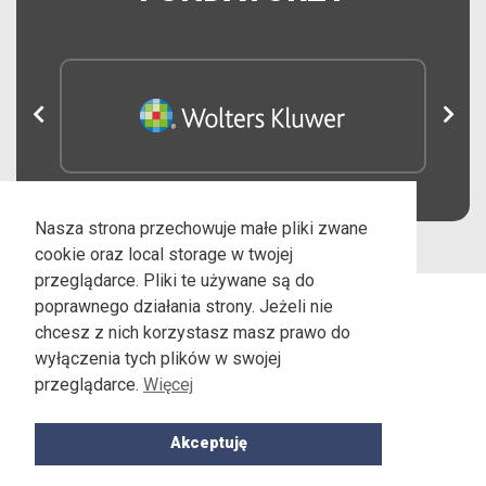
Nasza strona przechowuje małe pliki zwane
cookie oraz local storage w twojej
przeglądarce. Pliki te używane są do
poprawnego działania strony. Jeżeli nie
chcesz z nich korzystasz masz prawo do
wyłączenia tych plików w swojej
przeglądarce.
Więcej
Fundacja Edukacji Prawnej IUSTITIA
E-mail:
fundacja@iustitia.pl,
Tel.: 22-535-88-31
Akceptuję
Realizacja:
SPRING UP